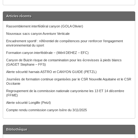
Articles récents
Rassemblement interfédéral canyon (GOLA Olivier)
Nouveaux sacs canyon Aventure Verticale
Encadrement sportif : référentiel de compétences pour renforcer l’engagement
environnemental du sport
Formation canyon interfédérale – (Méril DEHEZ – EFC)
Canyon de Buizin risque de contamination pour les écrevisses à pieds blancs
(GAGET Stephane – FFS)
Alerte sécurité harnais ASTRO et CANYON GUIDE (PETZL)
Journées de formation continue organisées par le CSR Nouvelle Aquitaine et le CSR
Occitanie
Regroupement de la commission nationale canyonisme les 13 ET 14 décembre
(FFME)
Alerte sécurité Longlife (Petzl)
Compte rendu commission canyon Isère du 3/11/2025
Bibliothèque