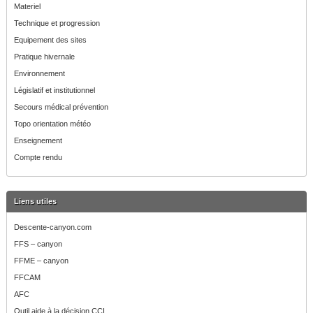
Materiel
Technique et progression
Equipement des sites
Pratique hivernale
Environnement
Législatif et institutionnel
Secours médical prévention
Topo orientation météo
Enseignement
Compte rendu
Liens utiles
Descente-canyon.com
FFS – canyon
FFME – canyon
FFCAM
AFC
Outil aide à la décision CCI